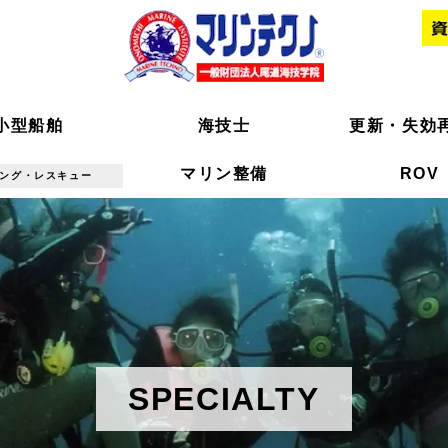
小型船舶
小型船舶
海技士
海技士
更新・失効
更新・失効
マリン整備
マリン整備
ROV
ROV
ング・レスキュー
ング・レスキュー
SPECIALTY