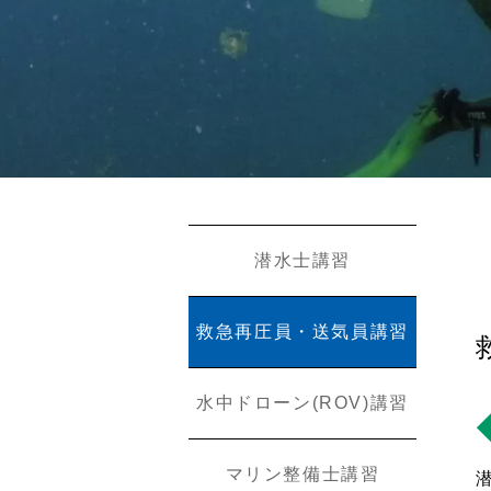
潜水士講習
救急再圧員・送気員講習
水中ドローン(ROV)講習
マリン整備士講習