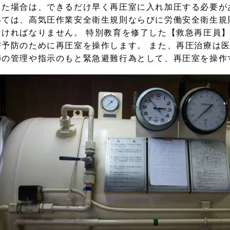
出た場合は、できるだけ早く再圧室に入れ加圧する必要が
いては、高気圧作業安全衛生規則ならびに労働安全衛生規
なければなりません。 特別教育を修了した【救急再圧員
害予防のために再圧室を操作します。 また、再圧治療は
師の管理や指示のもと緊急避難行為として、再圧室を操作