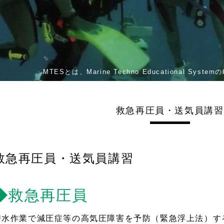
MTESとは、Marine Techno Educationa
救急再圧員・送気員講習
救急再圧員・送気員講習
◆救急再圧員
潜水作業で減圧症等の高気圧障害を予防（緊急浮上法）す