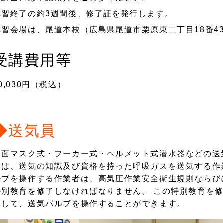
講習終了の約3週間後、修了証を発行します。
講習会場は、尾道本校（広島県尾道市栗原東二丁目18番4
受講費用等
0,030円（税込）
◆送気員
全面マスク式・フーカー式・ヘルメット式潜水器などの送
には、送気の知識及び資格を持った呼吸ガスを送気する作
ルブを操作する作業者は、高気圧作業安全衛生規則ならび
特別教育を修了しなければなりません。 この特別教育を
として、送気バルブを操作することができます。