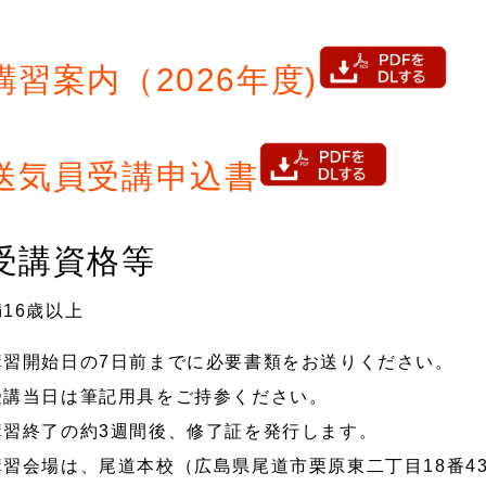
講習案内（2026年度)
送気員受講申込書
受講資格等
満16歳以上
講習開始日の7日前までに必要書類をお送りください。
受講当日は筆記用具をご持参ください。
講習終了の約3週間後、修了証を発行します。
講習会場は、尾道本校（広島県尾道市栗原東二丁目18番4