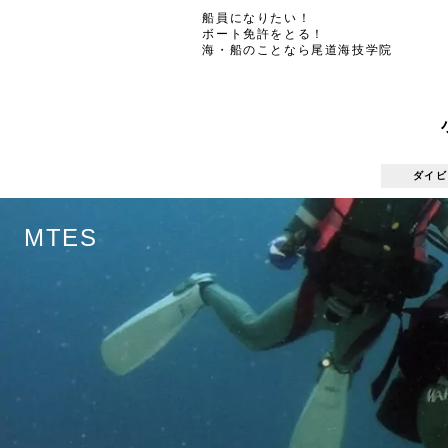
船員になりたい！
ボート免許をとる！
海・船のことなら尾道海技学院
ダイビ
ダイビ
MTES