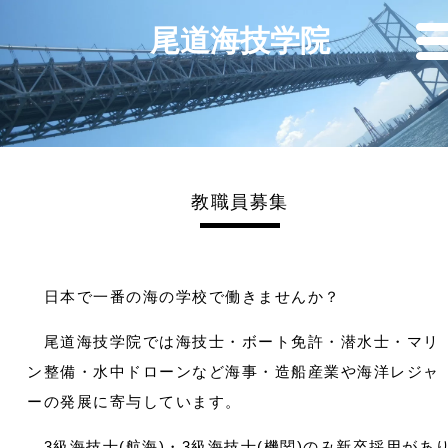
尾道海技学院
教職員募集
日本で一番の海の学校で働きませんか？
尾道海技学院では海技士・ボート免許・潜水士・マリ
ン整備・水中ドローンなど海事・造船産業や海洋レジャ
ーの発展に寄与しています。
3級海技士(航海)・3級海技士(機関)のみ新卒採用があ