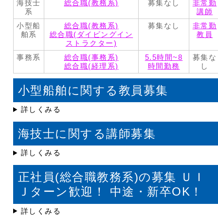
海技士
総合職(教務系)
募集なし
非常勤
系
講師
小型船
総合職(教務系)
募集なし
非常勤
舶系
総合職(ダイビングイン
教員
ストラクター)
事務系
総合職(事務系)
5.5時間~8
募集な
総合職(経理系)
時間勤務
し
小型船舶に関する教員募集
詳しくみる
海技士に関する講師募集
詳しくみる
正社員(総合職教務系)の募集 ＵＩ
Ｊターン歓迎！ 中途・新卒OK！
詳しくみる