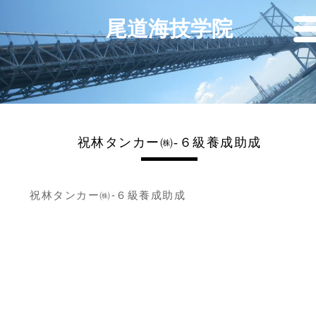
尾道海技学院
祝林タンカー㈱-６級養成助成
祝林タンカー㈱-６級養成助成