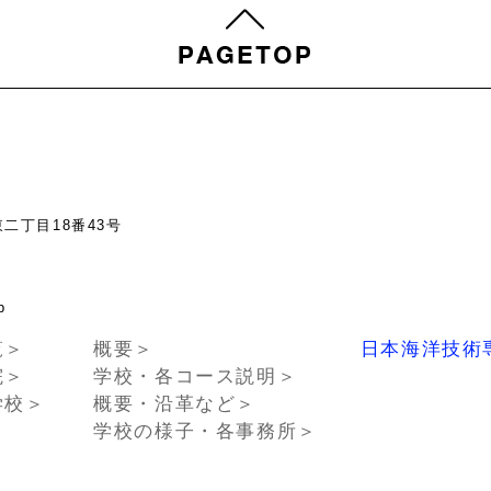
東二丁目18番43号
chno.or.jp
覧＞
概要＞
日本海洋技術
院＞
学校・各コース説明＞
学校＞
概要・沿革など＞
学校の様子・各事務所＞