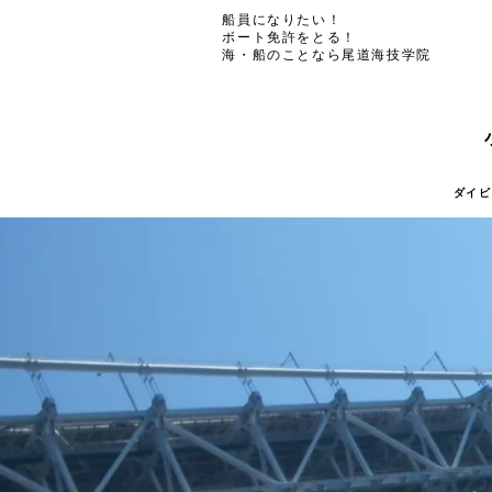
船員になりたい！
ボート免許をとる！
海・船のことなら尾道海技学院
ダイビ
ダイビ