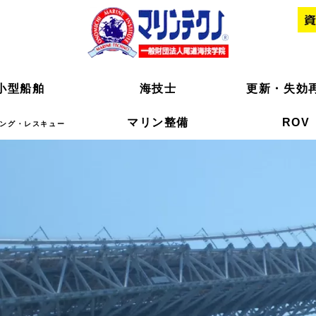
小型船舶
小型船舶
海技士
海技士
更新・失効
更新・失効
マリン整備
マリン整備
ROV
ROV
ング・レスキュー
ング・レスキュー