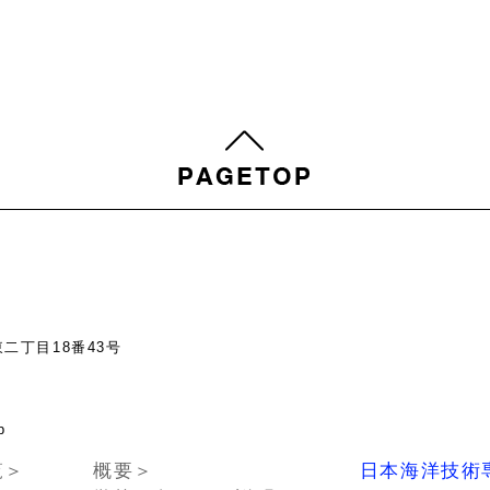
東二丁目18番43号
chno.or.jp
覧＞
概要＞
日本海洋技術