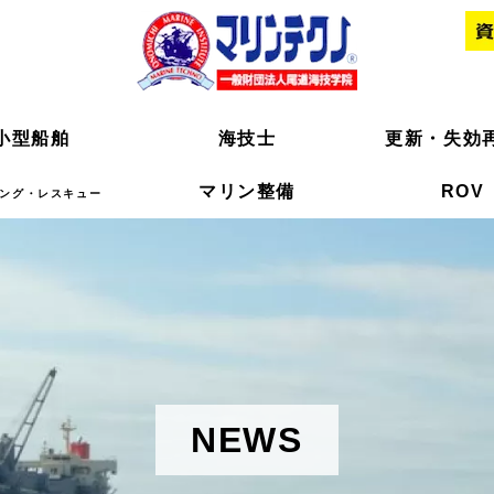
小型船舶
小型船舶
海技士
海技士
更新・失効
更新・失効
マリン整備
マリン整備
ROV
ROV
ング・レスキュー
ング・レスキュー
NEWS