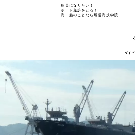
船員になりたい！
ボート免許をとる！
海・船のことなら尾道海技学院
ダイビ
ダイビ