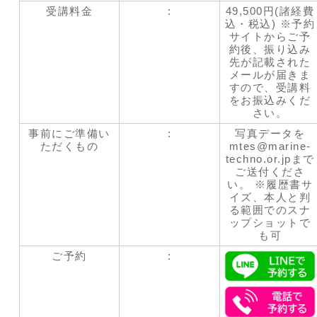
受講料金
:
49,500円(諸経費
込・税込) ※予約
サイトからご予
約後、振り込み
先が記載された
メールが届きま
すので、受講料
をお振込みくだ
さい。
事前にご準備い
:
写真データを
ただくもの
mtes@marine-
techno.or.jpまで
ご送付くださ
い。 ※履歴書サ
イズ、本人と判
る範囲でのスナ
ップショットで
も可
ご予約
: