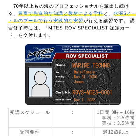
70年以上もの海のプロフェッショナルを輩出し続け
る、
豊富で先進的な知識と教材による学科
と、
水深5メ
トルのプールで行う実践的な実習
が行える講習です。 講
習修了時には、「MTES ROV SPECIALIST 認定カー
ド」を交付します。
受講スケジュール
:
1日間 9時～16時
学科：2.5時間
実技：3.5時間
受講要件
:
満12歳以上