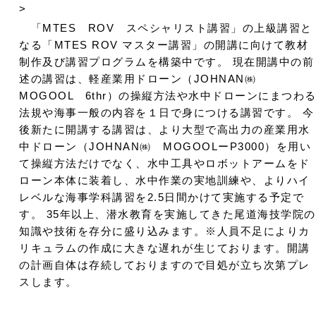
>
「MTES ROV スペシャリスト講習」の上級講習と
なる「MTES ROV マスター講習」の開講に向けて教材
制作及び講習プログラムを構築中です。 現在開講中の前
述の講習は、軽産業用ドローン（JOHNAN㈱
MOGOOL 6thr）の操縦方法や水中ドローンにまつわ
法規や海事一般の内容を１日で身につける講習です。 今
後新たに開講する講習は、より大型で高出力の産業用水
中ドローン（JOHNAN㈱ MOGOOLーP3000）を用い
て操縦方法だけでなく、水中工具やロボットアームをド
ローン本体に装着し、水中作業の実地訓練や、よりハイ
レベルな海事学科講習を2.5日間かけて実施する予定で
す。 35年以上、潜水教育を実施してきた尾道海技学院の
知識や技術を存分に盛り込みます。※人員不足によりカ
リキュラムの作成に大きな遅れが生じております。開講
の計画自体は存続しておりますので目処が立ち次第プレ
スします。