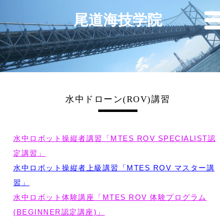
尾道海技学院
水中ドローン(ROV)講習
水中ロボット操縦者講習「MTES ROV SPECIALIST認
定講習」
水中ロボット操縦者上級講習「MTES ROV マスター講
習」
水中ロボット体験講座「MTES ROV 体験プログラム
(BEGINNER認定講座)」