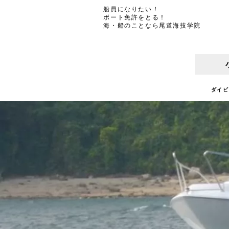
船員になりたい！
ボート免許をとる！
海・船のことなら尾道海技学院
ダイビ
ダイビ