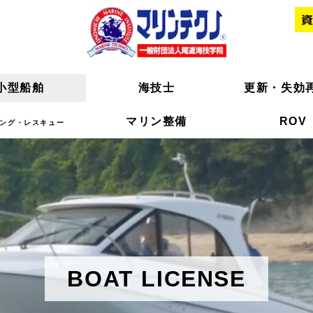
小型船舶
小型船舶
海技士
海技士
更新・失効
更新・失効
マリン整備
マリン整備
ROV
ROV
ング・レスキュー
ング・レスキュー
BOAT LICENSE