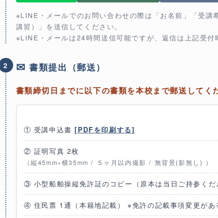
※LINE・メールでのお問い合わせの際は「お名前」「受
講習）」を送信してください。
※LINE・メールは24時間送信可能ですが、返信は上記受
✉
2
書類提出（郵送）
書類締切日までに以下の書類を本校まで郵送してく
①
受講申込書
[PDFを印刷する]
②
証明写真 2枚
（縦45mm×横35mm / ５ヶ月以内撮影 / 無背景(影無し) ）
③
小型船舶操縦免許証のコピー
（原本は当日ご持参くだ
④
住民票 1通
（本籍地記載） ※免許の記載事項変更があ