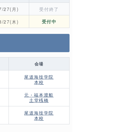
7/27(月)
受付終了
8/27(木)
受付中
会場
尾道海技学院
本校
元・福本渡船
土堂桟橋
尾道海技学院
本校