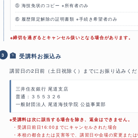
⑤
海技免状のコピー
※所有者のみ
⑥
履歴限定解除の証明書類
※手続き希望者のみ
※締切を過ぎるとキャンセル扱いとなる場合があります。
🏦
3
受講料お振込み
講習日の
2日前（土日祝除く）
までにお振り込みくだ
三井住友銀行 尾道支店
普通：３５５３２６
一般財団法人 尾道海技学院 公益事業部
※受講料は次に該当する場合を除き、返金はできません。
・受講日前日16:00までにキャンセルされた場合
・本校の都合または災害等で、講習日や会場の変更または