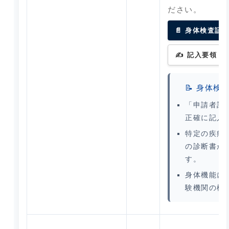
ださい。
📄 身体検査証
✍ 記入要領（
📝 身体
「申請者記
正確に記入
特定の疾病
の診断書が
す。
身体機能に
験機関の検