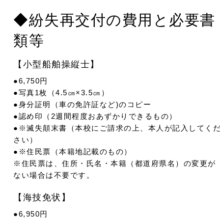
◆紛失再交付の費用と必要書
類等
【小型船舶操縦士】
●6,750円
●写真1枚（4.5㎝×3.5㎝）
●身分証明（車の免許証など)のコピー
●認め印（2週間程度おあずかりできるもの）
●※滅失顛末書（本校にご請求の上、本人が記入してく
さい）
●※住民票（本籍地記載のもの）
※住民票は、住所・氏名・本籍（都道府県名）の変更が
ない場合は不要です。
【海技免状】
●6,950円