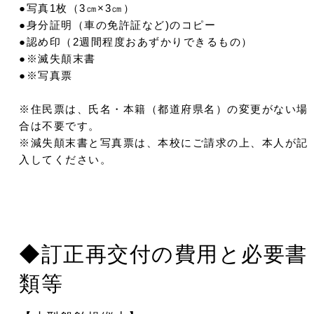
●写真1枚（3㎝×3㎝）
●身分証明（車の免許証など)のコピー
●認め印（2週間程度おあずかりできるもの）
●※滅失顛末書
●※写真票
※住民票は、氏名・本籍（都道府県名）の変更がない場
合は不要です。
※減失顛末書と写真票は、本校にご請求の上、本人が記
入してください。
◆訂正再交付の費用と必要書
類等