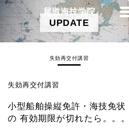
尾道海技学院
UPDATE
失効再交付講習
失効再交付講習
小型船舶操縦免許・海技免状
の 有効期限が切れたら。。