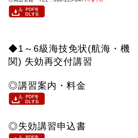
※要予約
◆1～6級海技免状(航海・機
関) 失効再交付講習
◎講習案内・料金
◎失効講習申込書