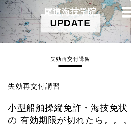
尾道海技学院
UPDATE
失効再交付講習
失効再交付講習
小型船舶操縦免許・海技免状
の 有効期限が切れたら。。