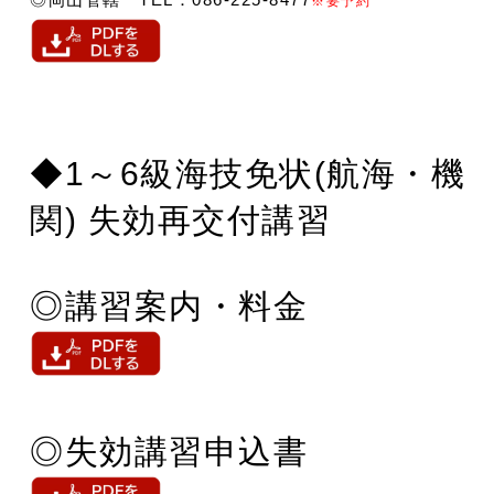
※要予約
◆1～6級海技免状(航海・機
関) 失効再交付講習
◎講習案内・料金
◎失効講習申込書