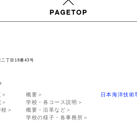
東二丁目18番43号
chno.or.jp
覧＞
概要＞
日本海洋技術
院＞
学校・各コース説明＞
学校＞
概要・沿革など＞
学校の様子・各事務所＞