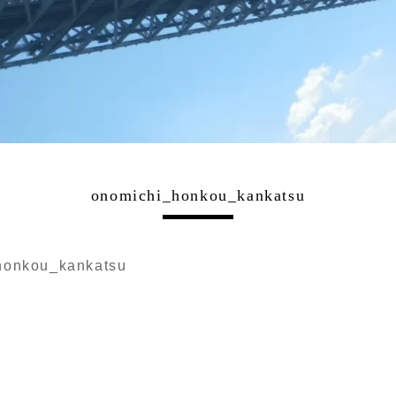
onomichi_honkou_kankatsu
honkou_kankatsu