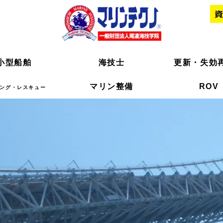
小型船舶
小型船舶
海技士
海技士
更新・失効
更新・失効
マリン整備
マリン整備
ROV
ROV
ング・レスキュー
ング・レスキュー