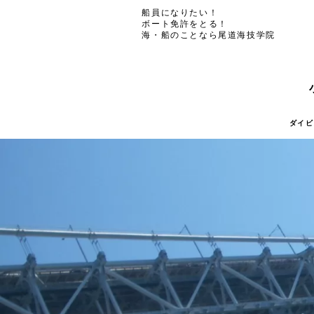
船員になりたい！
ボート免許をとる！
海・船のことなら尾道海技学院
ダイビ
ダイビ