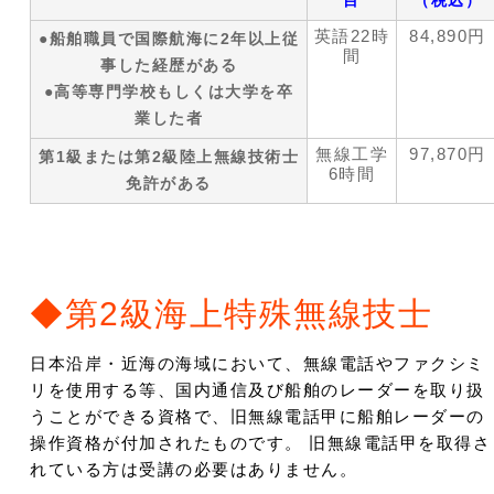
目
（税込）
英語22時
84,890円
●船舶職員で国際航海に2年以上従
間
事した経歴がある
●高等専門学校もしくは大学を卒
業した者
無線工学
97,870円
第1級または第2級陸上無線技術士
6時間
免許がある
◆第2級海上特殊無線技士
日本沿岸・近海の海域において、無線電話やファクシミ
リを使用する等、国内通信及び船舶のレーダーを取り扱
うことができる資格で、旧無線電話甲に船舶レーダーの
操作資格が付加されたものです。 旧無線電話甲を取得さ
れている方は受講の必要はありません。