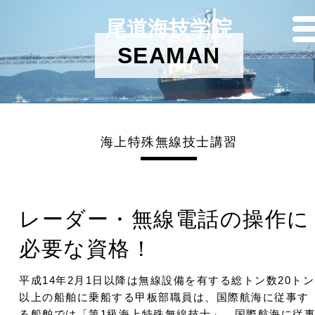
尾道海技学院
SEAMAN
海上特殊無線技士講習
レーダー・無線電話の操作に
必要な資格！
平成14年2月1日以降は無線設備を有する総トン数20トン
以上の船舶に乗船する甲板部職員は、国際航海に従事す
る船舶では「第1級海上特殊無線技士」、国際航海に従