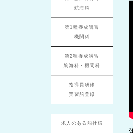
航海科
第1種養成講習
機関科
第2種養成講習
航海科・機関科
指導員研修
実習船登録
求人のある船社様