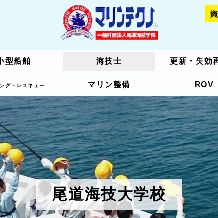
小型船舶
小型船舶
海技士
海技士
更新・失効
更新・失効
マリン整備
マリン整備
ROV
ROV
ング・レスキュー
ング・レスキュー
尾道海技大学校