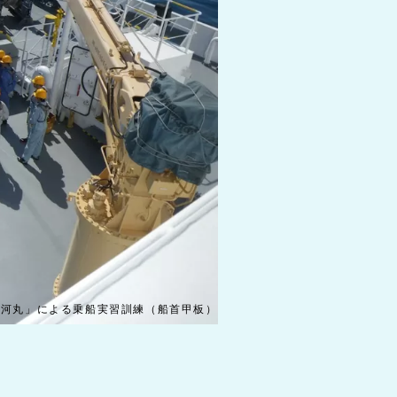
銀河丸」による乗船実習訓練（船首甲板）