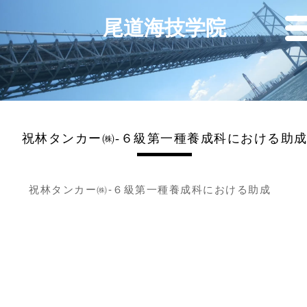
尾道海技学院
祝林タンカー㈱-６級第一種養成科における助
祝林タンカー㈱-６級第一種養成科における助成