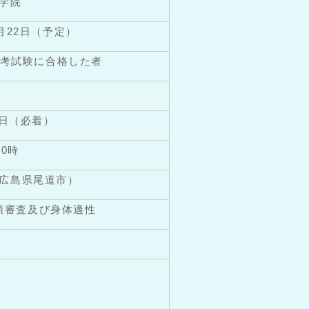
学院
2月22日（予定）
選考試験に合格した者
11日（必着）
10時
広島県尾道市）
類審査及び身体適性