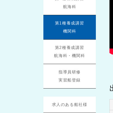
航海科
第1種養成講習
機関科
第2種養成講習
航海科・機関科
指導員研修
実習船登録
求人のある船社様