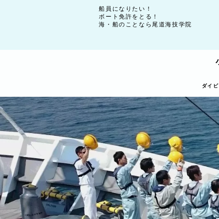
船員になりたい！
ボート免許をとる！
海・船のことなら尾道海技学院
ダイビ
ダイビ