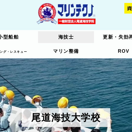
小型船舶
小型船舶
海技士
海技士
更新・失効
更新・失効
マリン整備
マリン整備
ROV
ROV
ング・レスキュー
ング・レスキュー
尾道海技大学校