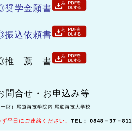
◎奨学金願書
◎振込依頼書
◎推 薦 書
お問合せ・お申込み等
（一財）尾道海技学院内 尾道海技大学校
必ず平日にご連絡ください。
TEL： 0848－37－811