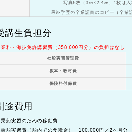
写真5枚（3㎝×2.4㎝、1枚は
最終学歴の卒業証書のコピー（卒業
受講生負担分
授業料・海技免許講習費（358,000円分）の負担はなし
社船実習管理費
教本・教材費
保険料付保費
別途費用
乗船実習のための移動費
乗船実習費（船内での食糧金） 100,000円／2ヶ月分