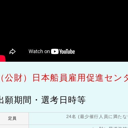
（公財）日本船員雇用促進セン
出願期間・選考日時等
24名 (最少催行人員に満た
定員