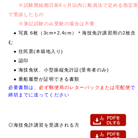
※試験開始期日前6ヶ月以内に船員法で定める指定
で受診したもの
※筆記試験のみ受験の場合は不要
● 写真 6枚（3cm×2.4cm）＊海技免許講習用の2枚含
む
● 住民票(本籍地入り)
● 認印
● 海技免状、小型操縦免許証(受有者のみ)
● 乗船履歴が証明できる書類
必要書類は、
必ず郵便局のレターパックまたは宅配便
で
締切までに送ってください
◎海技免許講習を受講される方