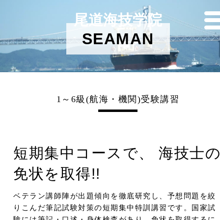
尾道海技学院
SEAMAN
1～6級(航海・機関)受験講習
短期集中コースで、 海技士
免状を取得!!
ベテラン講師陣が出題傾向を徹底研究し、予想問題を絞
りこんだ筆記試験対策の短期集中特訓講習です。国家試
験には筆記・口述・身体検査があり、免状を取得するに