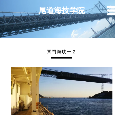
尾道海技学院
関門海峡ー２