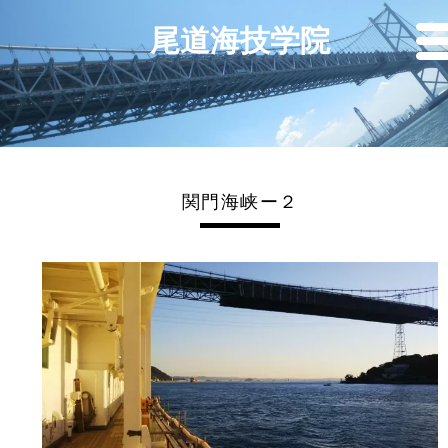
尾道海技学院
関門海峡ー２