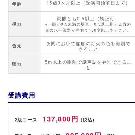
15歳9ヶ月以上（受講開始前日まで）
年齢
両眼とも0.5以上（矯正可）
視力
※一眼が0.5未満の場合、0.5以上見える方の
目の水平視野が左右で150度以上あること。
夜間において船舶の灯火の色を識別で
色覚
きること
5m以上の距離で話声語を弁別できるこ
聴力
と
受講費用
137,800円
2級コース
(税込)