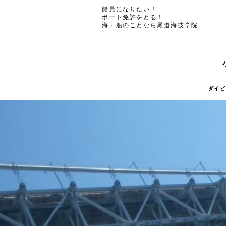
船員になりたい！
ボート免許をとる！
海・船のことなら尾道海技学院
ダイビ
ダイビ