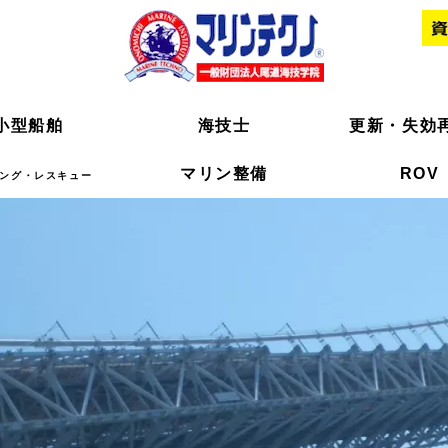
小型船舶
小型船舶
海技士
海技士
更新・失効
更新・失効
マリン整備
マリン整備
ROV
ROV
ング・レスキュー
ング・レスキュー