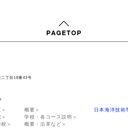
東二丁目18番43号
chno.or.jp
覧＞
概要＞
日本海洋技術
院＞
学校・各コース説明＞
学校＞
概要・沿革など＞