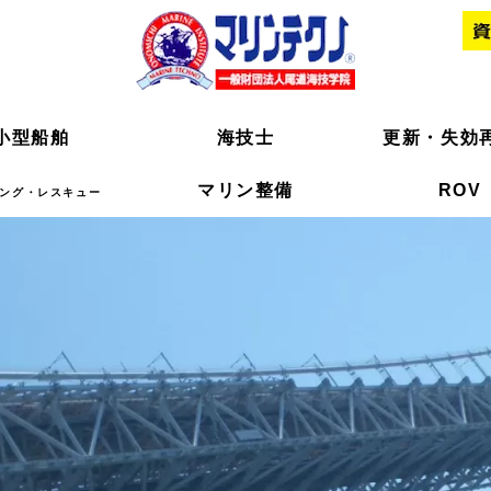
小型船舶
小型船舶
海技士
海技士
更新・失効
更新・失効
マリン整備
マリン整備
ROV
ROV
ング・レスキュー
ング・レスキュー