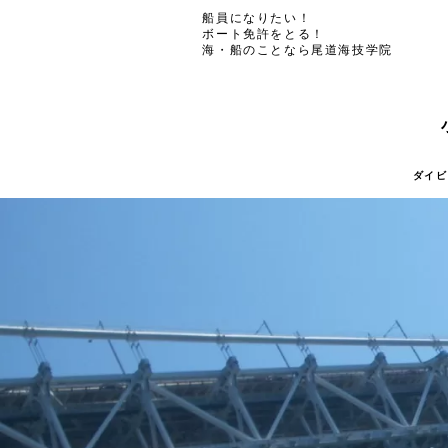
船員になりたい！
ボート免許をとる！
海・船のことなら尾道海技学院
ダイビ
ダイビ