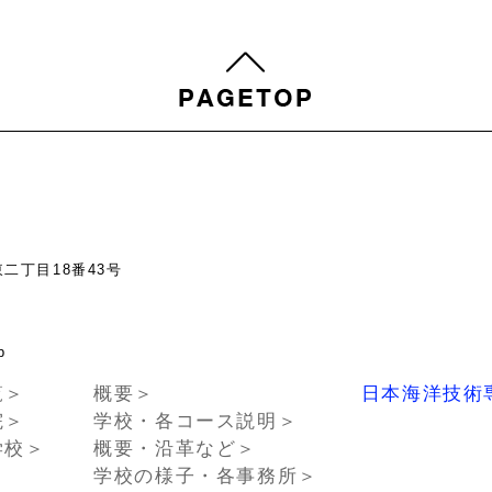
東二丁目18番43号
chno.or.jp
覧＞
概要＞
日本海洋技術
院＞
学校・各コース説明＞
学校＞
概要・沿革など＞
学校の様子・各事務所＞