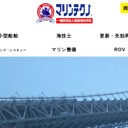
小型船舶
小型船舶
海技士
海技士
更新・失効
更新・失効
マリン整備
マリン整備
ROV
ROV
ング・レスキュー
ング・レスキュー