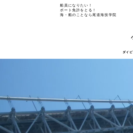
船員になりたい！
ボート免許をとる！
海・船のことなら尾道海技学院
ダイビ
ダイビ