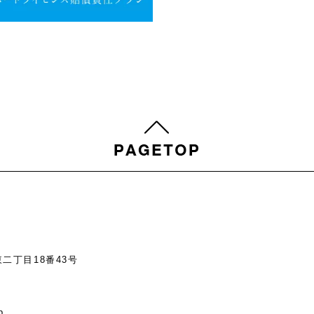
東二丁目18番43号
chno.or.jp