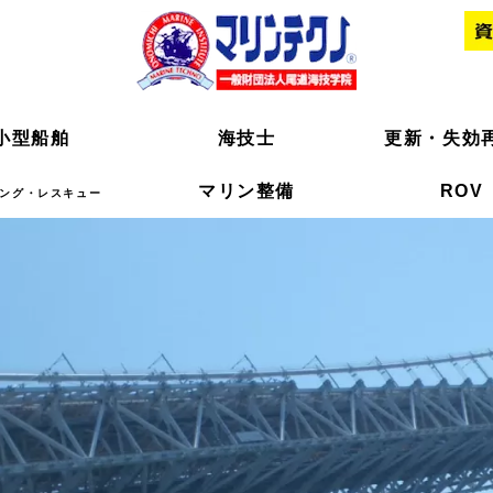
小型船舶
小型船舶
海技士
海技士
更新・失効
更新・失効
マリン整備
マリン整備
ROV
ROV
ング・レスキュー
ング・レスキュー