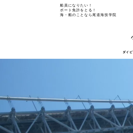
船員になりたい！
ボート免許をとる！
海・船のことなら尾道海技学院
ダイビ
ダイビ