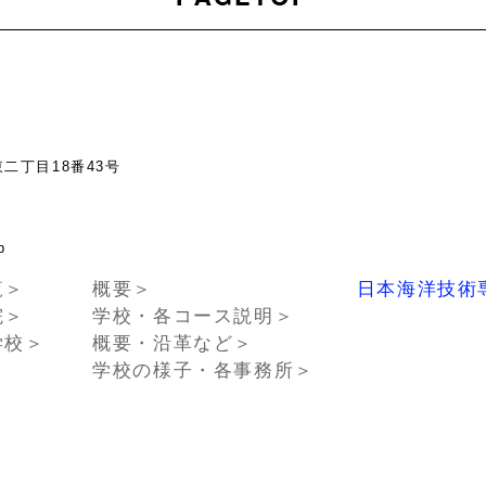
東二丁目18番43号
chno.or.jp
覧＞
概要＞
日本海洋技術
院＞
学校・各コース説明＞
学校＞
概要・沿革など＞
学校の様子・各事務所＞