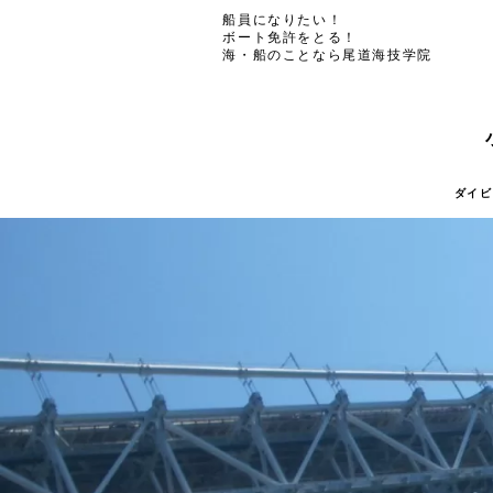
船員になりたい！
ボート免許をとる！
海・船のことなら尾道海技学院
ダイビ
ダイビ