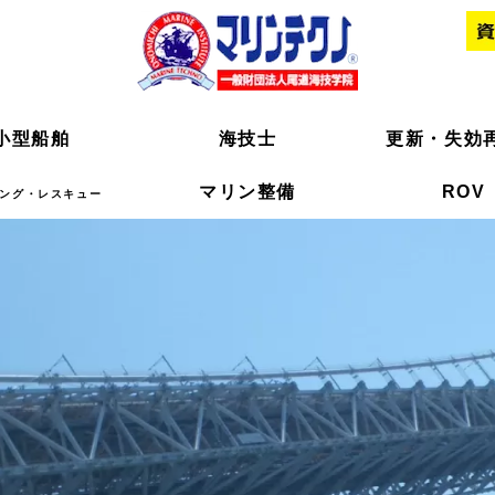
小型船舶
小型船舶
海技士
海技士
更新・失効
更新・失効
マリン整備
マリン整備
ROV
ROV
ング・レスキュー
ング・レスキュー