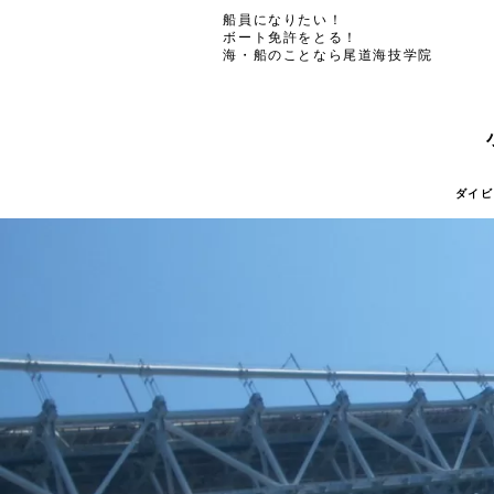
船員になりたい！
ボート免許をとる！
海・船のことなら尾道海技学院
ダイビ
ダイビ