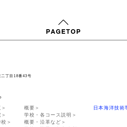
東二丁目18番43号
chno.or.jp
覧＞
概要＞
日本海洋技術
院＞
学校・各コース説明＞
学校＞
概要・沿革など＞