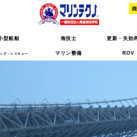
小型船舶
小型船舶
海技士
海技士
更新・失効
更新・失効
マリン整備
マリン整備
ROV
ROV
ング・レスキュー
ング・レスキュー