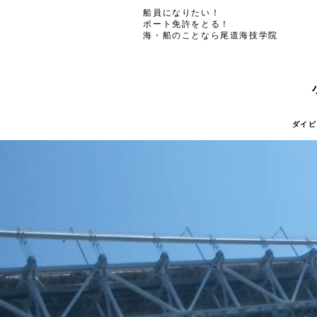
船員になりたい！
ボート免許をとる！
海・船のことなら尾道海技学院
ダイビ
ダイビ