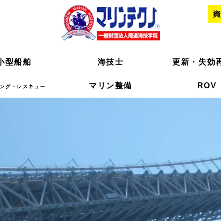
小型船舶
小型船舶
海技士
海技士
更新・失効
更新・失効
マリン整備
マリン整備
ROV
ROV
ング・レスキュー
ング・レスキュー