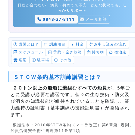
日程が合わない・満員・初めてで不安…どんな状況でも、
し
っかりサポート
0848-37-8111
メール相談
講習とは？
訓練項目
料金
お申し込みの流れ
スケジュール
予約・空き状況
持ち物
宿泊先
送迎
駐車場
その他
ＳＴＣＷ条約基本訓練講習とは？
２０トン以上の船舶に乗組むすべての船員
が、5年ご
とに受講が必要な講習です。個々の生存技術・防火及
び消火の知識技能が維持されていることを確認し、能
力維持の証明書（基本訓練の技能証明書）が発給され
ます。
根拠法令：2010年STCW条約（マニラ改正）第6章第1規則、
船員労働安全衛生規則第11条第1項