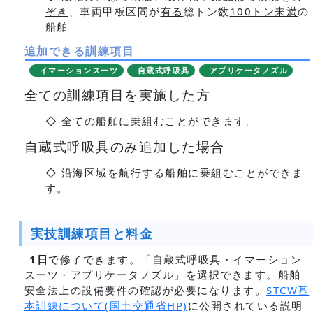
ぞき
、車両甲板区間が
有る
総トン数
100トン未満
の
船舶
追加できる訓練項目
イマーションスーツ
自蔵式呼吸具
アプリケータノズル
全ての訓練項目を実施した方
◇ 全ての船舶に乗組むことができます。
自蔵式呼吸具のみ追加した場合
◇ 沿海区域を航行する船舶に乗組むことができま
す。
実技訓練項目と料金
1日
で修了できます。「自蔵式呼吸具・イマーション
スーツ・アプリケータノズル」を選択できます。船舶
安全法上の設備要件の確認が必要になります。
STCW基
本訓練について(国土交通省HP)
に公開されている説明