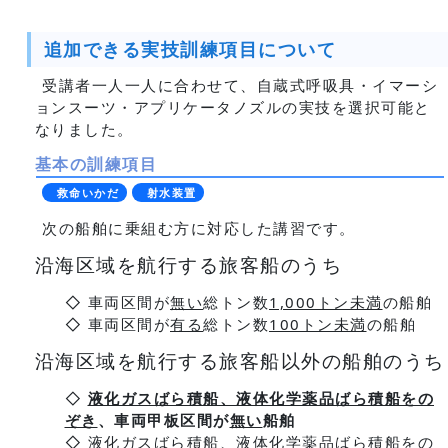
追加できる実技訓練項目について
受講者一人一人に合わせて、自蔵式呼吸具・イマーシ
ョンスーツ・アプリケータノズルの実技を選択可能と
なりました。
基本の訓練項目
救命いかだ
射水装置
次の船舶に乗組む方に対応した講習です。
沿海区域を航行する旅客船のうち
◇ 車両区間が
無い
総トン数
1,000トン未満
の船舶
◇ 車両区間が
有る
総トン数
100トン未満
の船舶
沿海区域を航行する旅客船以外の船舶のうち
◇
液化ガスばら積船、液体化学薬品ばら積船をの
ぞき
、車両甲板区間が
無い
船舶
◇
液化ガスばら積船、液体化学薬品ばら積船をの