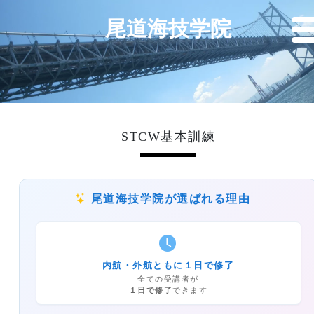
尾道海技学院
STCW基本訓練
尾道海技学院が選ばれる理由
内航・外航ともに１日で修了
全ての受講者が
１日で修了
できます