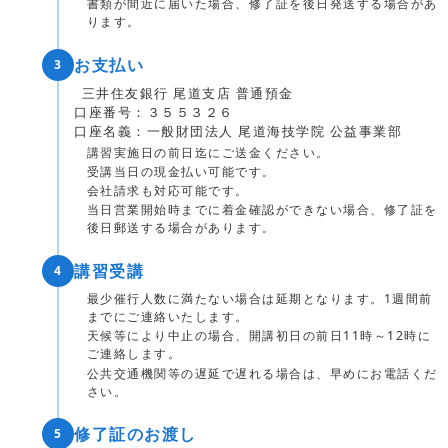
書類が間近に届いた場合、修了証を後日発送する場合があ
ります。
お支払い
3
三井住友銀行 尾道支店 普通預金
口座番号：３５５３２６
口座名義：一般財団法人 尾道海技学院 公益事業部
講習実施日の前日迄にご送金ください。
受講当日の現金払い可能です。
会社請求も対応可能です。
当日営業開始時までに着金確認ができない場合、修了証を
後日郵送する場合があります。
講習受講
4
最少催行人数に満たない場合は延期となります。1週間前
までにご連絡いたします。
天候等により中止の場合、開講初日の前日11時～12時に
ご連絡します。
公共交通機関等の遅延で遅れる場合は、早めにお電話くだ
さい。
修了証のお渡し
5