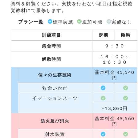
資料を御覧ください。実技を行わない項目は指定視聴
覚教材にて履修します。
プラン一覧
標準実施
追加可能
実施なし
訓練
項目
定期
臨時
９：３０
集合
時間
１６：００～
解散
時間
１６：３０
基本料金 45,540
個々の
生存技術
円
救命いかだ
イマーションスーツ
+13,860円
基本料金 43,560
防火
及び
消火
円
射水装置