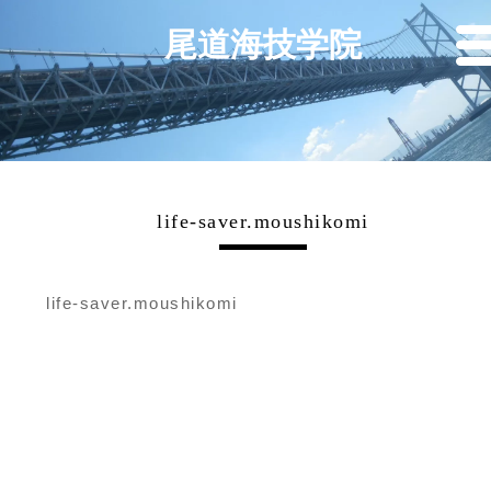
尾道海技学院
life-saver.moushikomi
life-saver.moushikomi