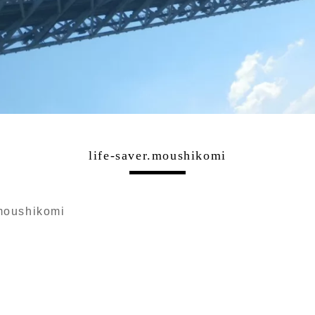
life-saver.moushikomi
.moushikomi