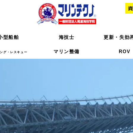
小型船舶
小型船舶
海技士
海技士
更新・失効
更新・失効
マリン整備
マリン整備
ROV
ROV
ング・レスキュー
ング・レスキュー