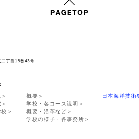
東二丁目18番43号
chno.or.jp
覧＞
概要＞
日本海洋技術
院＞
学校・各コース説明＞
学校＞
概要・沿革など＞
学校の様子・各事務所＞