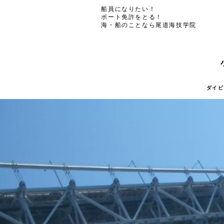
船員になりたい！
ボート免許をとる！
海・船のことなら尾道海技学院
ダイビ
ダイビ